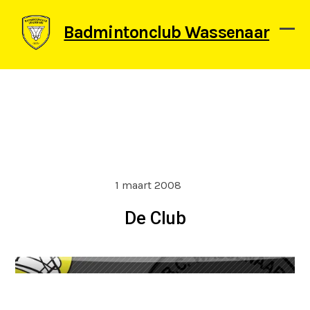
Skip
to
Badmintonclub Wassenaar
content
Ope
Clos
mob
mob
men
men
1 maart 2008
De Club