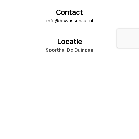
go
buttons
to
Contact
the
info@bcwassenaar.nl
first
slide
Locatie
Sporthal De Duinpan
Dr. Mansveltkade 11
2242 TZ Wassenaar
Website door
Mooijontwerp