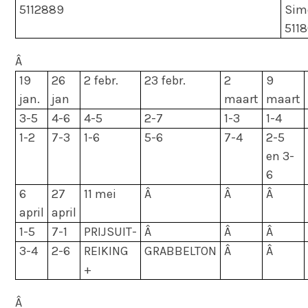
5112889
Sim
5118
Â
19
26
2 febr.
23 febr.
2
9
jan.
jan
maart
maart
3-5
4-6
4-5
2-7
1-3
1-4
1-2
7-3
1-6
5-6
7-4
2-5
en 3-
6
6
27
11 mei
Â
Â
Â
april
april
1-5
7-1
PRIJSUIT-
Â
Â
Â
3-4
2-6
REIKING
GRABBELTON
Â
Â
+
Â