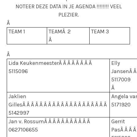
NOTEER DEZE DATA IN JE AGENDA !!!!!!!! VEEL
PLEZIER.
Â
TEAM 1
TEAM
Â
2
TEAM 3
Â
Â
Lida Keukenmeester
Â Â Â Â Â Â Â Â
Elly
5115096
Jansen
Â Â
5117009
Â
Jaklien
Angela va
Gilles
Â Â Â Â Â Â Â Â Â Â Â Â Â Â Â Â Â Â Â Â
5171920
5142997
Jan v. Rossum
Â Â Â Â Â Â Â Â Â Â Â
Gerrit
0627106655
Pas
Â Â Â Â