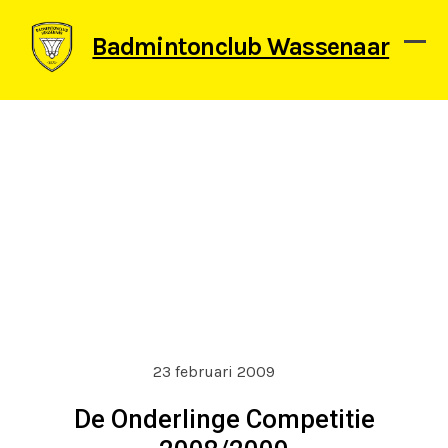
Skip
to
Badmintonclub Wassenaar
content
Ope
Clos
mob
mob
men
men
23 februari 2009
De Onderlinge Competitie