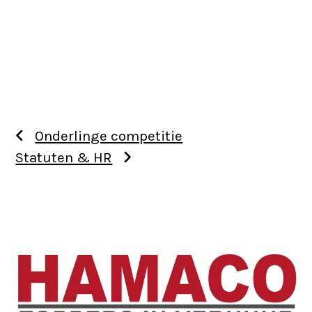
Onderlinge competitie
Statuten & HR
Use
the
left
and