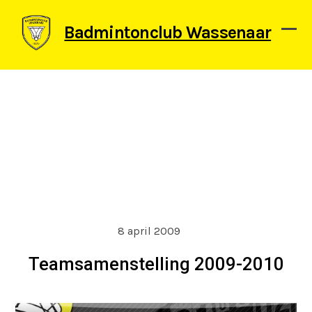
Skip
to
Badmintonclub Wassenaar
content
Ope
Clos
mob
mob
men
men
8 april 2009
Teamsamenstelling 2009-2010