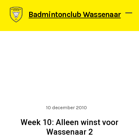
Skip
to
Badmintonclub Wassenaar
content
Ope
Clos
mob
mob
men
men
10 december 2010
Week 10: Alleen winst voor
Wassenaar 2