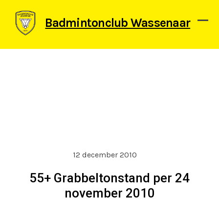
Skip
to
Badmintonclub Wassenaar
content
Ope
Clos
mob
mob
men
men
12 december 2010
55+ Grabbeltonstand per 24
november 2010