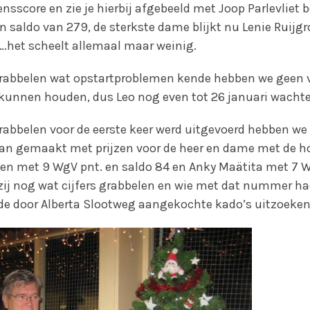
oensscore en zie je hierbij afgebeeld met Joop Parlevlie
 saldo van 279, de sterkste dame blijkt nu Lenie Ruijg
…het scheelt allemaal maar weinig.
rabbelen wat opstartproblemen kende hebben we geen v
kunnen houden, dus Leo nog even tot 26 januari wacht
rabbelen voor de eerste keer werd uitgevoerd hebben we 
an gemaakt met prijzen voor de heer en dame met de h
n met 9 WgV pnt. en saldo 84 en Anky Maätita met 7 W
ij nog wat cijfers grabbelen en wie met dat nummer h
de door Alberta Slootweg aangekochte kado’s uitzoeken