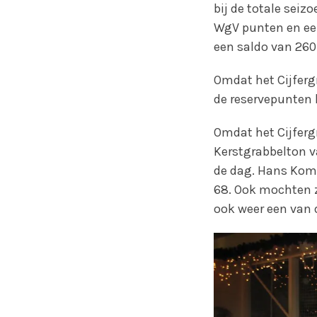
bij de totale seiz
WgV punten en een
een saldo van 260
Omdat het Cijferg
de reservepunten 
Omdat het Cijferg
Kerstgrabbelton v
de dag. Hans Kome
68. Ook mochten z
ook weer een van 