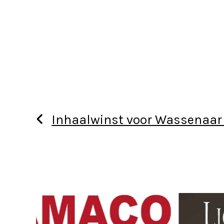
Inhaalwinst voor Wassenaar
Use
the