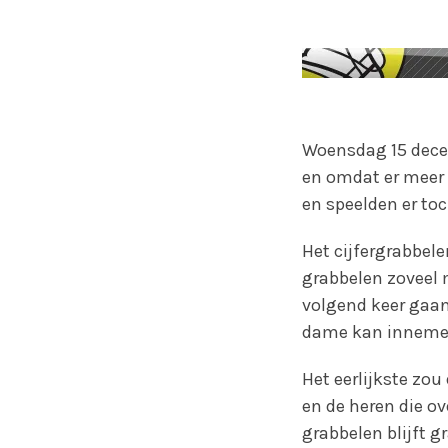
Woensdag 15 decem
en omdat er meer
en speelden er to
Het cijfergrabbel
grabbelen zoveel m
volgend keer gaan
dame kan innemen
Het eerlijkste zou
en de heren die o
grabbelen blijft g