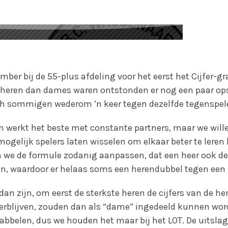
ber bij de 55-plus afdeling voor het eerst het Cijfer-gr
 heren dan dames waren ontstonden er nog een paar op
ch sommigen wederom ’n keer tegen dezelfde tegenspele
en werkt het beste met constante partners, maar we will
ogelijk spelers laten wisselen om elkaar beter te leren
 we de formule zodanig aanpassen, dat een heer ook de
, waardoor er helaas soms een herendubbel tegen een 
 dan zijn, om eerst de sterkste heren de cijfers van de h
verblijven, zouden dan als “dame” ingedeeld kunnen wo
rabbelen, dus we houden het maar bij het LOT. De uitsla