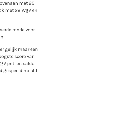
t bovenaan met 29
rok met 28 WgV en
ierde ronde voor
en.
er gelijk maar een
oogste score van
gV pnt. en saldo
ad gespeeld mocht
.