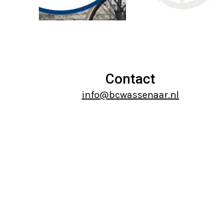
buttons
arrow
keys
to
access
the
Contact
carousel
info@bcwassenaar.nl
navigation
buttons