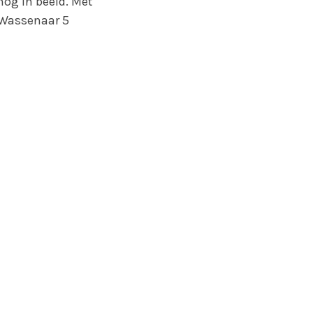
og in beeld. Met
 Wassenaar 5