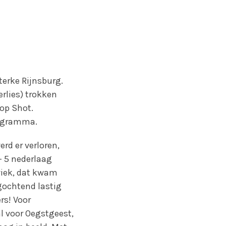
terke Rijnsburg.
erlies) trokken
op Shot.
rogramma.
rd er verloren,
 – 5 nederlaag
wiek, dat kwam
gochtend lastig
rs! Voor
al voor Oegstgeest,