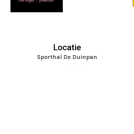
Locatie
Sporthal De Duinpan
Dr. Mansveltkade 11
2242 TZ Wassenaar
Website door
Mooijontwerp