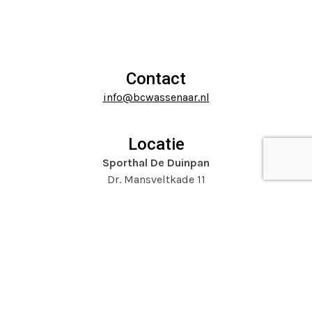
Press
the
escape
carousel
to
navigation
go
buttons
to
Contact
the
info@bcwassenaar.nl
first
slide
Locatie
Sporthal De Duinpan
Dr. Mansveltkade 11
2242 TZ Wassenaar
Website door
Mooijontwerp