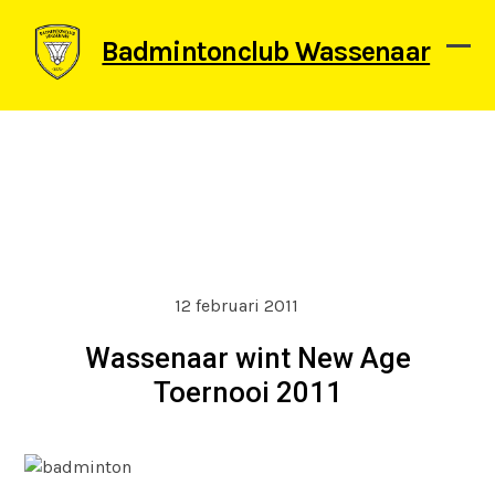
Skip
to
Badmintonclub Wassenaar
content
Ope
Clos
mob
mob
men
men
12 februari 2011
Wassenaar wint New Age
Toernooi 2011