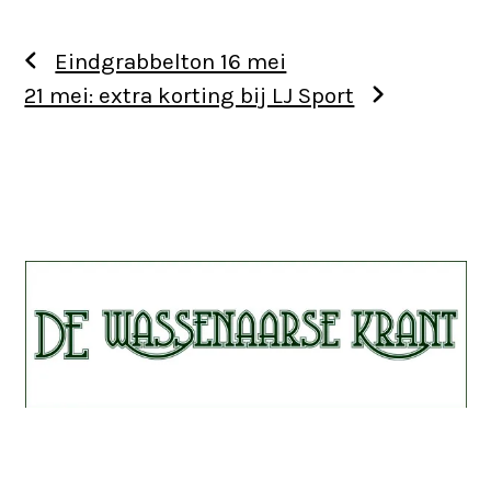
Eindgrabbelton 16 mei
21 mei: extra korting bij LJ Sport
Use
the
left
and
right
arrow
keys
to
access