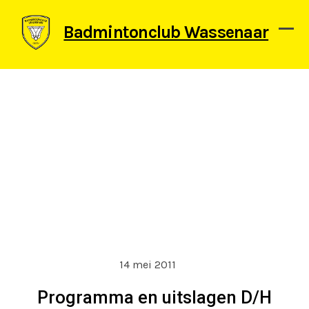
Skip
to
Badmintonclub Wassenaar
content
Ope
Clos
mob
mob
men
men
14 mei 2011
Programma en uitslagen D/H