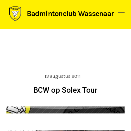
Skip
to
Badmintonclub Wassenaar
content
Ope
Clos
mob
mob
men
men
13 augustus 2011
BCW op Solex Tour