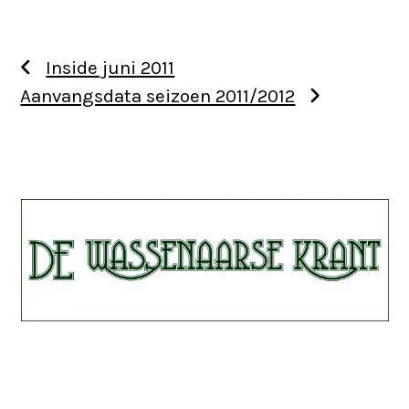
Inside juni 2011
Aanvangsdata seizoen 2011/2012
Use
the
left
and
right
arrow
keys
to
access
the