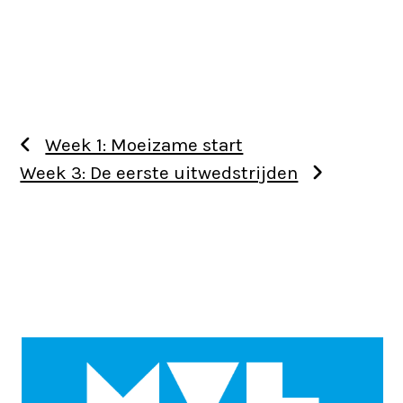
Week 1: Moeizame start
Week 3: De eerste uitwedstrijden
Use
the
left