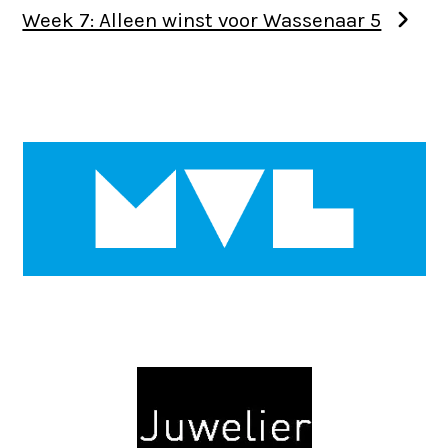
Week 7: Alleen winst voor Wassenaar 5
Use
the
left
and
right
arrow
keys
to
access
the
Use
carousel
the
navigation
left
buttons