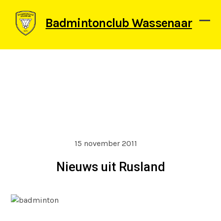
Skip
to
Badmintonclub Wassenaar
content
Ope
Clos
mob
mob
men
men
15 november 2011
Nieuws uit Rusland