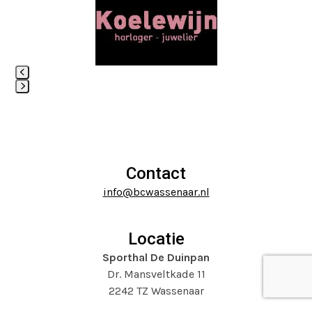
and
right
arrow
keys
to
access
Press
the
escape
carousel
to
navigation
go
buttons
to
Contact
the
info@bcwassenaar.nl
first
slide
Locatie
Sporthal De Duinpan
Dr. Mansveltkade 11
2242 TZ Wassenaar