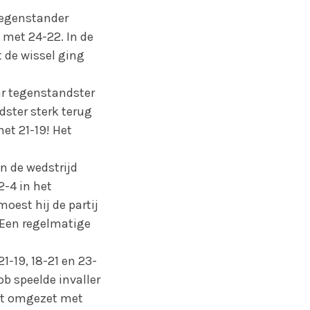
tegenstander
 met 24-22. In de
 de wissel ging
aar tegenstandster
ster sterk terug
et 21-19! Het
n de wedstrijd
2-4 in het
oest hij de partij
. Een regelmatige
1-19, 18-21 en 23-
b speelde invaller
nst omgezet met