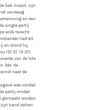
de bak moest, zijn
 het vandaag
overwinning en een
de single partij
ze wolk terecht
nstander had dit
ij en stond hij
 (12-21, 13-21).
leverde van de 1ste
en 3de de
 winst naar de
e opgave was omdat
 de partij omdat
kon gemaakt worden
 zijn hand zetten