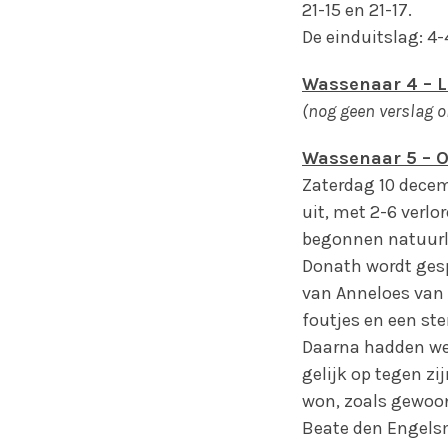
21-15 en 21-17.
De einduitslag: 4
Wassenaar 4 – Le
(nog geen verslag 
Wassenaar 5 – Or
Zaterdag 10 decem
uit, met 2-6 verl
begonnen natuurli
Donath wordt gesp
van Anneloes van 
foutjes en een st
Daarna hadden we 
gelijk op tegen z
won, zoals gewoonl
Beate den Engels