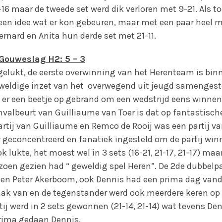
6 maar de tweede set werd dik verloren met 9-21. Als 
en idee wat er kon gebeuren, maar met een paar heel 
nard en Anita hun derde set met 21-11.
Gouweslag H2: 5 – 3
s gelukt, de eerste overwinning van het Herenteam is binn
weldige inzet van het overwegend uit jeugd samengest
r een beetje op gebrand om een wedstrijd eens winnend 
valbeurt van Guilliaume van Toer is dat op fantastische
artij van Guilliaume en Remco de Rooij was een partij va
r geconcentreerd en fanatiek ingesteld om de partij winn
k lukte, het moest wel in 3 sets (16-21, 21-17, 21-17) maa
seizoen gezien had “ geweldig spel Heren”. De 2de dubbelpa
 en Peter Akerboom, ook Dennis had een prima dag van
mak van en de tegenstander werd ook meerdere keren op 
tij werd in 2 sets gewonnen (21-14, 21-14) wat tevens Den
prima gedaan Dennis.