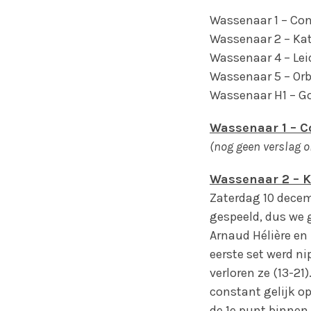
Wassenaar 1 – Con
Wassenaar 2 – Katw
Wassenaar 4 – Leid
Wassenaar 5 – Orb
Wassenaar H1 – G
Wassenaar 1 – Co
(nog geen verslag 
Wassenaar 2 – Ka
Zaterdag 10 decem
gespeeld, dus we g
Arnaud Hélière en
eerste set werd ni
verloren ze (13-2
constant gelijk o
de 1e punt binnen 