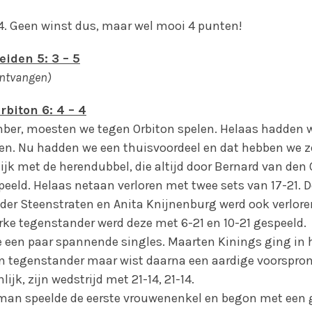
-4. Geen winst dus, maar wel mooi 4 punten!
iden 5: 3 – 5
ontvangen)
biton 6: 4 –
4
ber, moesten we tegen Orbiton spelen. Helaas hadden we
oren. Nu hadden we een thuisvoordeel en dat hebben we 
jk met de herendubbel, die altijd door Bernard van den
eeld. Helaas netaan verloren met twee sets van 17-21.
der Steenstraten en Anita Knijnenburg werd ook verloren
erke tegenstander werd deze met 6-21 en 10-21 gespeeld.
een paar spannende singles. Maarten Kinings ging in h
ijn tegenstander maar wist daarna een aardige voorspron
ijk, zijn wedstrijd met 21-14, 21-14.
man speelde de eerste vrouwenenkel en begon met een 