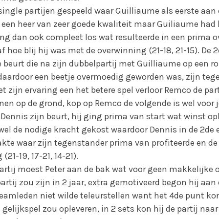
single partijen gespeeld waar Guilliaume als eerste aan 
een heer van zeer goede kwaliteit maar Guiliaume had
ing dan ook compleet los wat resulteerde in een prima 
f hoe blij hij was met de overwinning (21-18, 21-15). De 2
beurt die na zijn dubbelpartij met Guilliaume op een ro
ardoor een beetje overmoedig geworden was, zijn tege
 zijn ervaring een het betere spel verloor Remco de part
en op de grond, kop op Remco de volgende is wel voor jou
Dennis zijn beurt, hij ging prima van start wat winst op
wel de nodige kracht gekost waardoor Dennis in de 2de 
akte waar zijn tegenstander prima van profiteerde en de
21-19, 17-21, 14-21).
partij moest Peter aan de bak wat voor geen makkelijk
 partij zou zijn in 2 jaar, extra gemotiveerd begon hij aan
 teamleden niet wilde teleurstellen want het 4de punt 
elijkspel zou opleveren, in 2 sets kon hij de partij naar