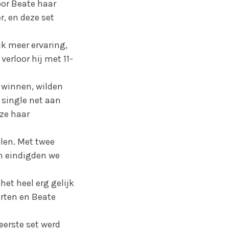
oor Beate haar
r, en deze set
jk meer ervaring,
erloor hij met 11-
n winnen, wilden
 single net aan
 ze haar
len. Met twee
n eindigden we
et heel erg gelijk
rten en Beate
eerste set werd