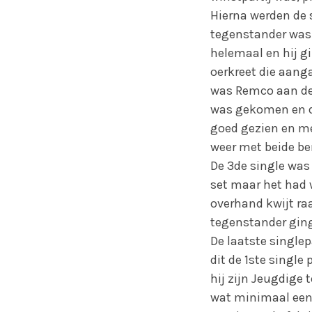
Hierna werden de 
tegenstander was 
helemaal en hij g
oerkreet die aanga
was Remco aan de 
was gekomen en da
goed gezien en met
weer met beide ben
De 3de single was 
set maar het had 
overhand kwijt ra
tegenstander ging (
De laatste single
dit de 1ste single
hij zijn Jeugdige
wat minimaal een g