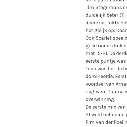
Jim Stegemans enk
duidelijk beter (1
derde set lukte h
het gelijk op. Da
Ook Scarlet speeld
goed onder druk e
met 15-21. De derd
eerste puntje was
Toen was het de b
domineerde. Eerste
voordeel van Arnau
opgeven. Daarna w
overwinning.
De eerste mix van 
21 werd het derde
Pim van der Poel 