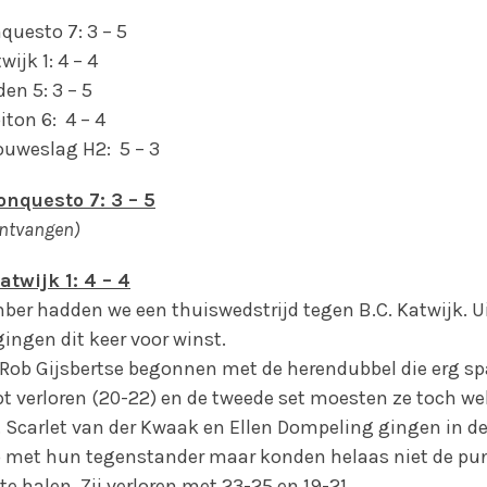
questo 7: 3 – 5
ijk 1: 4 – 4
en 5: 3 – 5
iton 6: 4 – 4
ouweslag H2: 5 – 3
nquesto 7: 3 –
5
ontvangen)
twijk 1: 4 – 4
ber hadden we een thuiswedstrijd tegen B.C. Katwijk. U
ingen dit keer voor winst.
 Rob Gijsbertse begonnen met de herendubbel die erg s
pt verloren (20-22) en de tweede set moesten ze toch we
1). Scarlet van der Kwaak en Ellen Dompeling gingen in 
p met hun tegenstander maar konden helaas niet de pu
te halen. Zij verloren met 23-25 en 19-21.