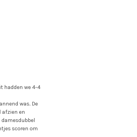
it hadden we 4-4
pannend was. De
l afzien en
de damesdubbel
ntjes scoren om