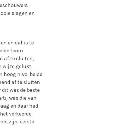
toeschouwers
mooie slagen en
en en dat is te
elde team.
af te sluiten,
 wijze gelukt.
n hoog nivo, beide
end af te sluiten
r dit was de beste
rtij was die van
daag en daar had
het verkeerde
nis zijn eerste