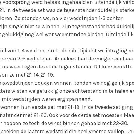
e voorsprong werd helaas ingehaald en uiteindelijk verl
21. In de tweede set was de tegenstander duidelijk sterke
loren. Zo stonden we, na vier wedstrijden 1-3 achter.
jn single niet te winnen. Zijn tegenstander had duideli
elukkig nog wel wat weerstand te bieden. Uiteindelijk v
nd van 1-4 werd het nu toch echt tijd dat we iets ginge
re van 2-6 verbeteren. Anneloes had de vorige keer haar
t nu weer tegen dezelfde tegenstander. Dit keer benutte
on ze met 21-14, 21-19.
 mixwedstrijden zouden winnen konden we nog gelijk spe
ters wisten we gelukkig onze achterstand in te halen e
de mix wedstrijden waren erg spannend.
wonnen hun eerste set met 21-18. In de tweede set ging h
nstander met 21-23. Ook voor de derde set moesten Maa
 hebben ze toch de winst binnen gehaald met 22-20.
peelden de laatste wedstrijd die heel vreemd verliep. De 