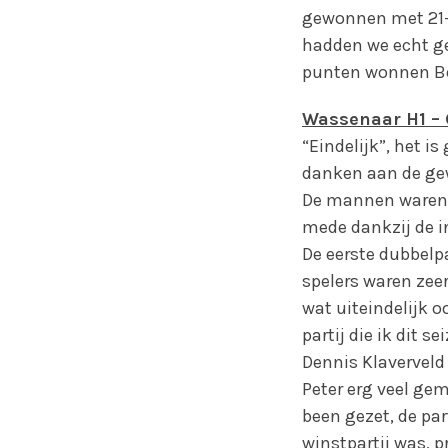
gewonnen met 21-1
hadden we echt ge
punten wonnen Ber
Wassenaar H1 – 
“Eindelijk”, het i
danken aan de ge
De mannen waren e
mede dankzij de in
De eerste dubbelp
spelers waren zee
wat uiteindelijk oo
partij die ik dit 
Dennis Klaverveld
Peter erg veel ge
been gezet, de par
winstpartij was, 