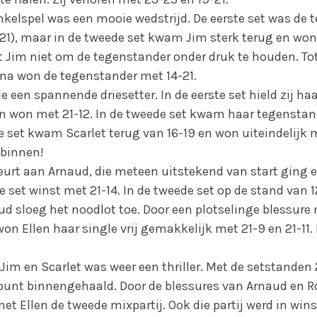
elspel was een mooie wedstrijd. De eerste set was de 
1-21), maar in de tweede set kwam Jim sterk terug en won
et Jim niet om de tegenstander onder druk te houden. Tot
arna won de tegenstander met 14-21.
e een spannende driesetter. In de eerste set hield zij h
n won met 21-12. In de tweede set kwam haar tegenstand
e set kwam Scarlet terug van 16-19 en won uiteindelijk m
 binnen!
eurt aan Arnaud, die meteen uitstekend van start ging e
 set winst met 21-14. In de tweede set op de stand van 1
d sloeg het noodlot toe. Door een plotselinge blessure m
on Ellen haar single vrij gemakkelijk met 21-9 en 21-11
Jim en Scarlet was weer een thriller. Met de setstanden 2
 punt binnengehaald. Door de blessures van Arnaud en Ro
met Ellen de tweede mixpartij. Ook die partij werd in wi