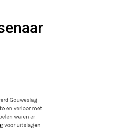
senaar
 werd Gouweslag
to en verloor met
spelen waren er
er
voor uitslagen