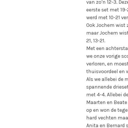
van zo’n 12-3. Dez
eerste set met 19-
werd met 10-21 ver
Ook Jochem wist zi
maar Jochem wist g
21, 13-21.
Met een achtersta
we onze vorige sco
verloren, en moes
thuisvoordeel en w
Als we allebei de
spannende drieset
met 4-4. Allebei 
Maarten en Beate 
op en won de tege
hard vechten maar
Anita en Bernard s