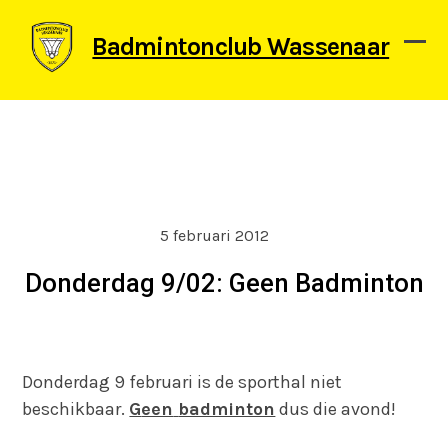
Skip
to
Badmintonclub Wassenaar
content
Ope
Clos
mob
mob
men
men
5 februari 2012
Donderdag 9/02: Geen Badminton
Donderdag 9 februari is de sporthal niet
beschikbaar.
G
een
badminton
dus die avond!