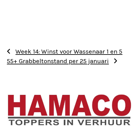
Week 14: Winst voor Wassenaar 1 en 5
55+ Grabbeltonstand per 25 januari
Use
the
left
and
right
arrow