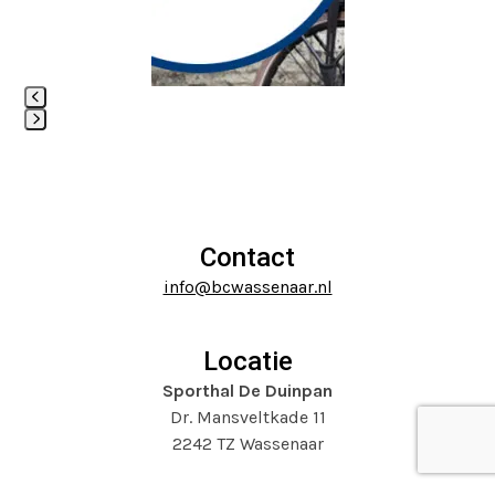
right
arrow
keys
to
access
Press
the
escape
carousel
to
navigation
go
buttons
to
Contact
the
info@bcwassenaar.nl
first
slide
Locatie
Sporthal De Duinpan
Dr. Mansveltkade 11
2242 TZ Wassenaar