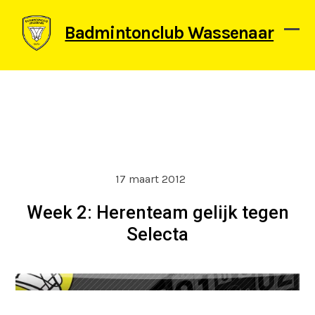
Skip
to
Badmintonclub Wassenaar
content
Ope
Clos
mob
mob
men
men
17 maart 2012
Week 2: Herenteam gelijk tegen
Selecta