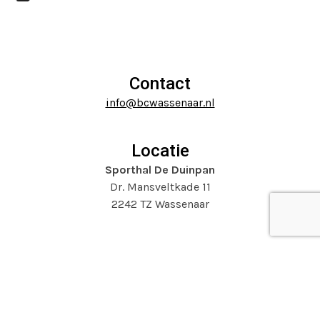
Press
the
escape
carousel
to
navigation
go
buttons
to
Contact
the
info@bcwassenaar.nl
first
slide
Locatie
Sporthal De Duinpan
Dr. Mansveltkade 11
2242 TZ Wassenaar
Website door
Mooijontwerp