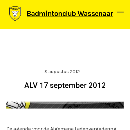
Skip
to
Badmintonclub Wassenaar
content
Ope
Clos
mob
mob
men
men
8 augustus 2012
ALV 17 september 2012
De agenda voor de Algemene Ledenvergadering