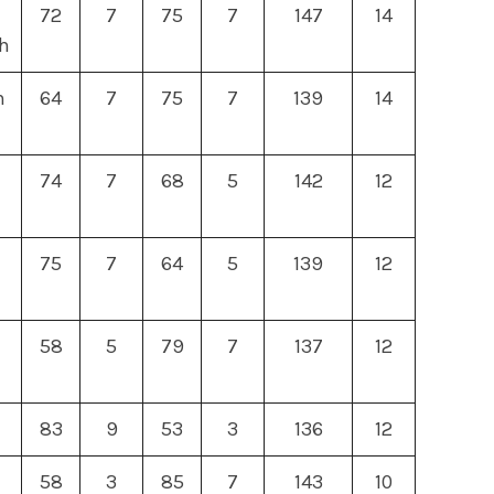
72
7
75
7
147
14
h
n
64
7
75
7
139
14
74
7
68
5
142
12
75
7
64
5
139
12
58
5
79
7
137
12
83
9
53
3
136
12
58
3
85
7
143
10