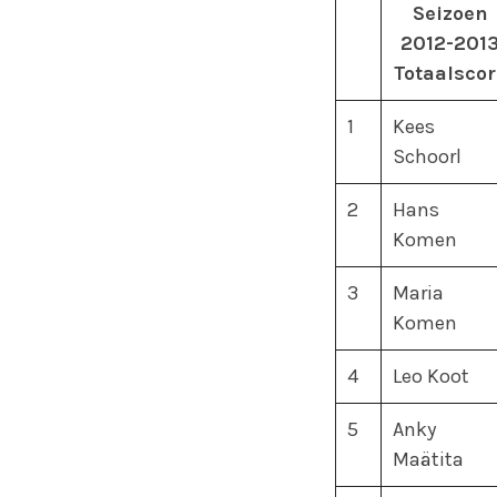
Seizoen
2012-201
Totaalscor
1
Kees
Schoorl
2
Hans
Komen
3
Maria
Komen
4
Leo Koot
5
Anky
Maätita