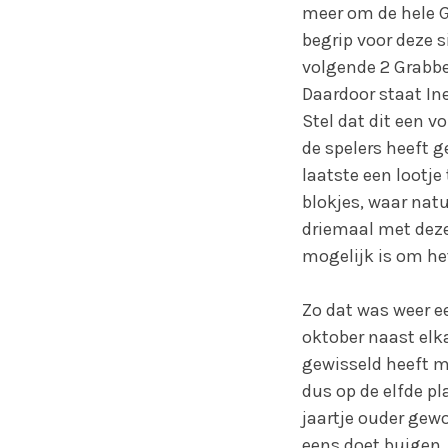
meer om de hele G
begrip voor deze 
volgende 2 Grabbe
Daardoor staat In
Stel dat dit een 
de spelers heeft 
laatste een lootj
blokjes, waar natu
driemaal met deze
mogelijk is om het
Zo dat was weer ee
oktober naast elka
gewisseld heeft me
dus op de elfde pl
jaartje ouder gew
eens doet buigen, 