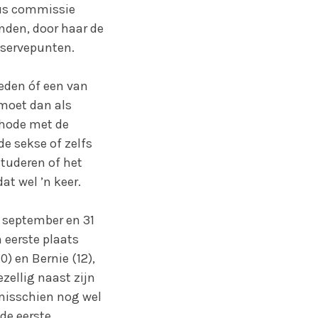
lus commissie
nden, door haar de
eservepunten.
.
heden óf een van
 moet dan als
thode met de
de sekse of zelfs
tuderen of het
at wel ’n keer.
6 september en 31
n eerste plaats
) en Bernie (12),
zellig naast zijn
 misschien nog wel
de eerste