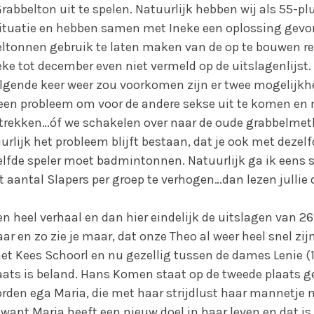
rabbelton uit te spelen. Natuurlijk hebben wij als 55-p
situatie en hebben samen met Ineke een oplossing gevo
ltonnen gebruik te laten maken van de op te bouwen r
eke tot december even niet vermeld op de uitslagenlijst
volgende keer weer zou voorkomen zijn er twee mogelijk
geen probleem om voor de andere sekse uit te komen en
e trekken…óf we schakelen over naar de oude grabbelme
urlijk het probleem blijft bestaan, dat je ook met dezelf
lfde speler moet badmintonnen. Natuurlijk ga ik eens s
 aantal Slapers per groep te verhogen…dan lezen jullie d
n heel verhaal en dan hier eindelijk de uitslagen van 2
ar en zo zie je maar, dat onze Theo al weer heel snel zij
t Kees Schoorl en nu gezellig tussen de dames Lenie (10
aats is beland. Hans Komen staat op de tweede plaats ge
orden ega Maria, die met haar strijdlust haar mannetje
want Maria heeft een nieuw doel in haar leven en dat is 