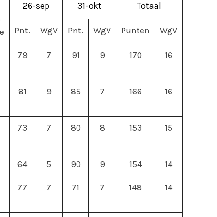
26-sep
31-okt
Totaal
3
Pnt.
WgV
Pnt.
WgV
Punten
WgV
e
79
7
91
9
170
16
81
9
85
7
166
16
73
7
80
8
153
15
64
5
90
9
154
14
77
7
71
7
148
14