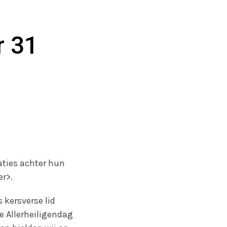
r 31
ties achter hun
er>.
 kersverse lid
e Allerheiligendag