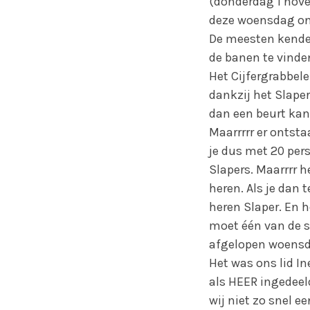
(donderdag 1 novem
deze woensdag onz
De meesten kenden
de banen te vind
Het Cijfergrabbele
dankzij het Slap
dan een beurt kan
Maarrrrr er ontsta
je dus met 20 per
Slapers. Maarrrr 
heren. Als je dan 
heren Slaper. En 
moet één van de s
afgelopen woensd
Het was ons lid I
als HEER ingedeel
wij niet zo snel e