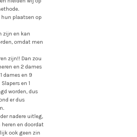
en hielden wij op
methode.
l hun plaatsen op
n zijn en kan
worden, omdat men
en zijn!! Dan zou
 heren en 2 dames
11 dames en 9
 Slapers en 1
egd worden, dus
ond er dus
em.
der nadere uitleg,
n heren en doordat
lijk ook geen zin