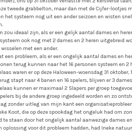
ber), ons op 31 oktober verrastte met 2 kersverse taart
e tweede grabbelton, maar dan met de Cijfer-lootjes 
 het systeem nog uit een ander seizoen en wisten sne
en.
n zou ideaal zijn, als er een gelijk aantal dames en here
ersysteem ook nog met 2 dames en 2 heren uitgebreid 
 wisselen met een ander.
at een probleem, als er een ongelijk aantal dames en her
sonen terug kunnen naar het 16 personen systeem en 2
helaas waren er op deze Haloween-woensdag 31 oktober, 
terug stapt naar 4 banen en 16 spelers, blijven er 3 dames
helaas kunnen er maximaal 2 Slapers per groep toegevo
pelers bij de andere groep ingedeeld worden en zo ontst
ag zonder uitleg van mijn kant een organisatieproble
neke Koot, die op deze spookdag het ongeluk had om zon
d te staan door het ongelijk aantal aanwezige dames e
en oplossing voor dit probleem hadden, had Ineke natuur