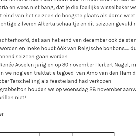
ia en wees niet bang, dat je die foeilijke wisselbeker wee
et eind van het seizoen de hoogste plaats als dame wee
chtige zilveren Alberta schaaltje en dit seizoen gevuld
achterhoofd, dat aan het eind van december ook de sta
worden en Ineke houdt óók van Belgische bonbons…..du
annend seizoen gaan worden.
 Renée Asselen jarig en op 30 november Herbert Nagel,
 we nog een traktatie tegoed van Arno van den Ham di
ber Terschelling als feesteiland had verkozen.
ergrabbelton houden we op woensdag 28 november aanva
rillen niet!
er