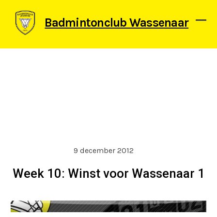
Skip
to
Badmintonclub Wassenaar
content
Ope
Clos
mob
mob
men
men
9 december 2012
Week 10: Winst voor Wassenaar 1