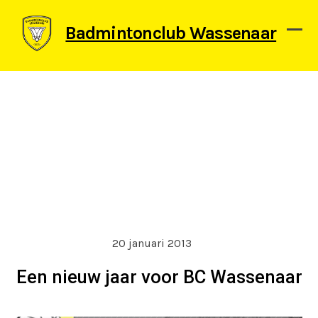
Skip
to
Badmintonclub Wassenaar
content
Ope
Clos
mob
mob
men
men
20 januari 2013
Een nieuw jaar voor BC Wassenaar