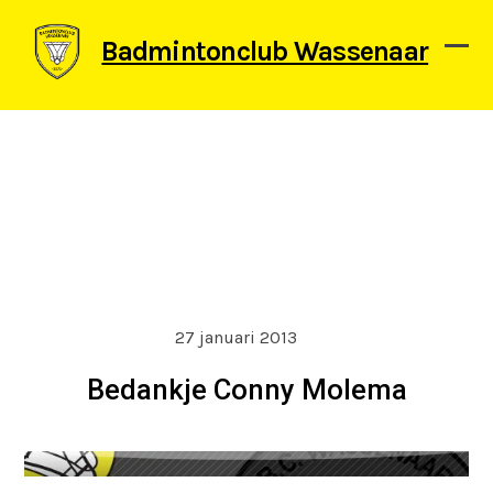
Skip
to
Badmintonclub Wassenaar
content
Ope
Clos
mob
mob
men
men
27 januari 2013
Bedankje Conny Molema