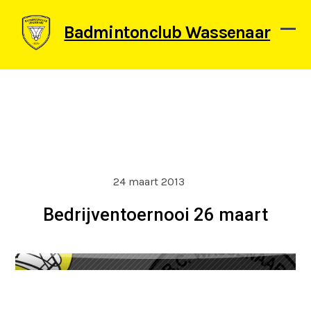
Skip
to
Badmintonclub Wassenaar
content
Ope
Clos
mob
mob
men
men
24 maart 2013
Bedrijventoernooi 26 maart