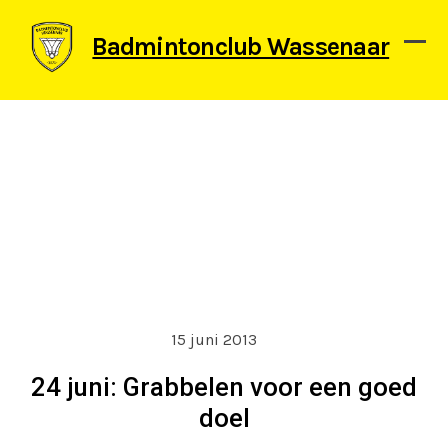
Skip
to
Badmintonclub Wassenaar
content
Ope
Clos
mob
mob
men
men
15 juni 2013
24 juni: Grabbelen voor een goed
doel