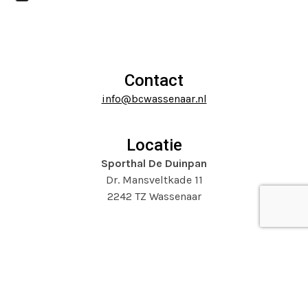
Press
the
escape
carousel
to
navigation
go
buttons
to
Contact
the
info@bcwassenaar.nl
first
slide
Locatie
Sporthal De Duinpan
Dr. Mansveltkade 11
2242 TZ Wassenaar
Website door
Mooijontwerp