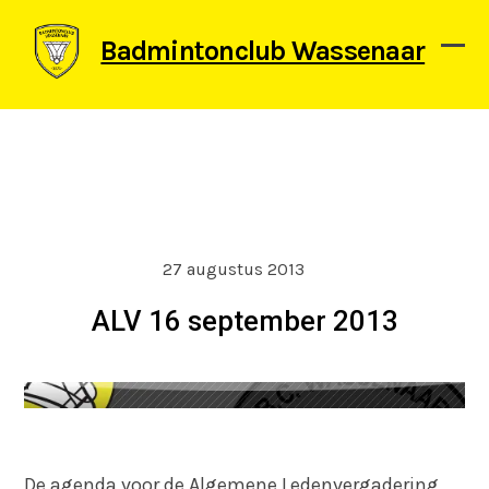
Skip
to
Badmintonclub Wassenaar
content
Ope
Clos
mob
mob
men
men
27 augustus 2013
ALV 16 september 2013
De agenda voor de Algemene Ledenvergadering