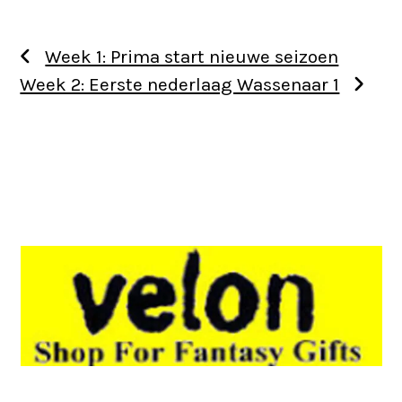
Week 1: Prima start nieuwe seizoen
Week 2: Eerste nederlaag Wassenaar 1
Use
the
left
and
right
arrow
keys