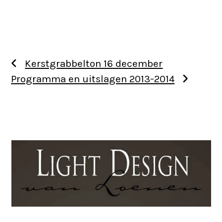
Kerstgrabbelton 16 december
Programma en uitslagen 2013-2014
Use
the
left
and
right
arrow
keys