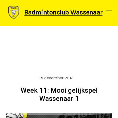
Skip
to
Badmintonclub Wassenaar
content
Ope
Clos
mob
mob
men
men
15 december 2013
Week 11: Mooi gelijkspel
Wassenaar 1