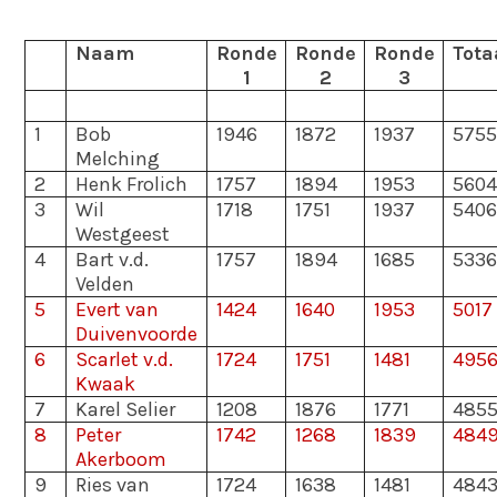
Naam
Ronde
Ronde
Ronde
Tota
1
2
3
1
Bob
1946
1872
1937
5755
Melching
2
Henk Frolich
1757
1894
1953
5604
3
Wil
1718
1751
1937
5406
Westgeest
4
Bart v.d.
1757
1894
1685
5336
Velden
5
Evert van
1424
1640
1953
5017
Duivenvoorde
6
Scarlet v.d.
1724
1751
1481
495
Kwaak
7
Karel Selier
1208
1876
1771
485
8
Peter
1742
1268
1839
484
Akerboom
9
Ries van
1724
1638
1481
484