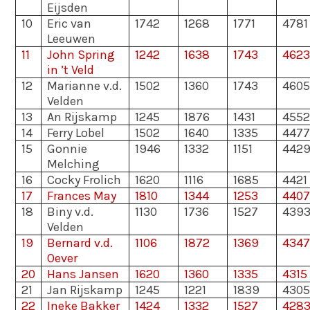
Eijsden
10
Eric van
1742
1268
1771
4781
Leeuwen
11
John Spring
1242
1638
1743
4623
in ’t Veld
12
Marianne v.d.
1502
1360
1743
4605
Velden
13
An Rijskamp
1245
1876
1431
4552
14
Ferry Lobel
1502
1640
1335
4477
15
Gonnie
1946
1332
1151
442
Melching
16
Cocky Frolich
1620
1116
1685
4421
17
Frances May
1810
1344
1253
4407
18
Biny v.d.
1130
1736
1527
439
Velden
19
Bernard v.d.
1106
1872
1369
4347
Oever
20
Hans Jansen
1620
1360
1335
4315
21
Jan Rijskamp
1245
1221
1839
4305
22
Ineke Bakker
1424
1332
1527
428