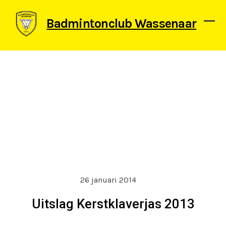
Skip
to
Badmintonclub Wassenaar
content
Ope
Clos
mob
mob
men
men
26 januari 2014
Uitslag Kerstklaverjas 2013