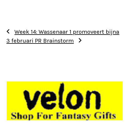
Week 14: Wassenaar 1 promoveert bijna
3 februari PR Brainstorm
Use
the
left
and
right
arrow
keys