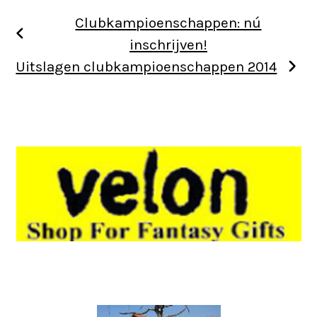
Clubkampioenschappen: nú
inschrijven!
Uitslagen clubkampioenschappen 2014
Use
the
left
and
right
arrow
keys
to
access
the
Use