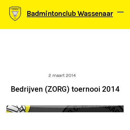
Skip
to
Badmintonclub Wassenaar
content
Ope
Clos
mob
mob
men
men
2 maart 2014
Bedrijven (ZORG) toernooi 2014