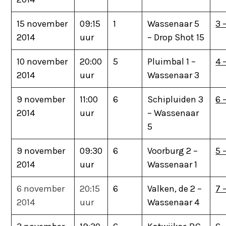
15 november
09:15
1
Wassenaar 5
3 
2014
uur
– Drop Shot 15
10 november
20:00
5
Pluimbal 1 –
4 
2014
uur
Wassenaar 3
9 november
11:00
6
Schipluiden 3
6 
2014
uur
– Wassenaar
5
9 november
09:30
6
Voorburg 2 –
5 
2014
uur
Wassenaar 1
6 november
20:15
6
Valken, de 2 –
7 –
2014
uur
Wassenaar 4