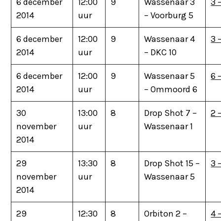
6 december
12:00
9
Wassenaar 3
3 
2014
uur
– Voorburg 5
6 december
12:00
9
Wassenaar 4
3 
2014
uur
– DKC 10
6 december
12:00
9
Wassenaar 5
6 
2014
uur
– Ommoord 6
30
13:00
8
Drop Shot 7 –
2 
november
uur
Wassenaar 1
2014
29
13:30
8
Drop Shot 15 –
3 
november
uur
Wassenaar 5
2014
29
12:30
8
Orbiton 2 –
4 