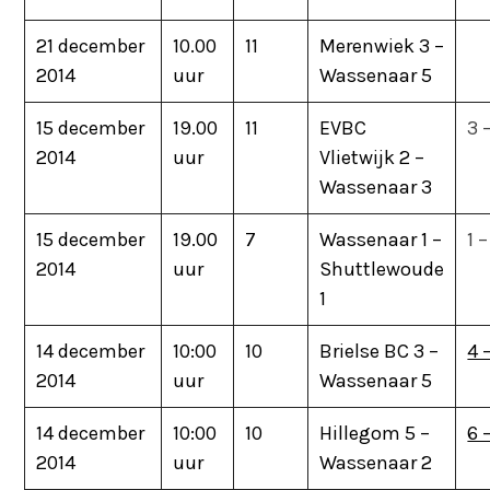
21 december
10.00
11
Merenwiek 3 –
2014
uur
Wassenaar 5
15 december
19.00
11
EVBC
3 
2014
uur
Vlietwijk 2 –
Wassenaar 3
15 december
19.00
7
Wassenaar 1 –
1 –
2014
uur
Shuttlewoude
1
14 december
10:00
10
Brielse BC 3 –
4 
2014
uur
Wassenaar 5
14 december
10:00
10
Hillegom 5 –
6 
2014
uur
Wassenaar 2