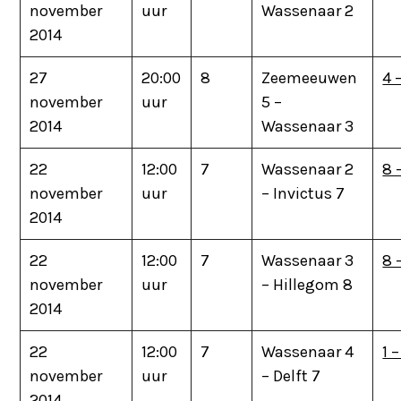
november
uur
Wassenaar 2
2014
27
20:00
8
Zeemeeuwen
4 
november
uur
5 –
2014
Wassenaar 3
22
12:00
7
Wassenaar 2
8 
november
uur
– Invictus 7
2014
22
12:00
7
Wassenaar 3
8 
november
uur
– Hillegom 8
2014
22
12:00
7
Wassenaar 4
1 –
november
uur
– Delft 7
2014