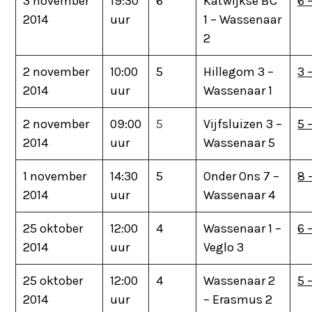
3 november
19:30
6
Katwijkse BC
6 
2014
uur
1 – Wassenaar
2
2 november
10:00
5
Hillegom 3 –
3 
2014
uur
Wassenaar 1
2 november
09:00
5
Vijfsluizen 3 –
5 
2014
uur
Wassenaar 5
1 november
14:30
5
Onder Ons 7 –
8 
2014
uur
Wassenaar 4
25 oktober
12:00
4
Wassenaar 1 –
6 
2014
uur
Veglo 3
25 oktober
12:00
4
Wassenaar 2
5 
2014
uur
– Erasmus 2