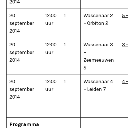
2014
20
12:00
1
Wassenaar 2
5 
september
uur
– Orbiton 2
2014
20
12:00
1
Wassenaar 3
3 
september
uur
–
2014
Zeemeeuwen
5
20
12:00
1
Wassenaar 4
4 
september
uur
– Leiden 7
2014
Programma