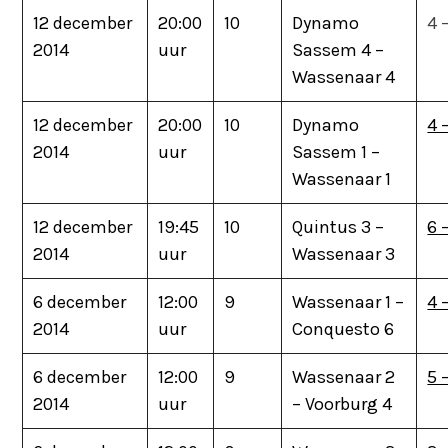
12 december
20:00
10
Dynamo
4 
2014
uur
Sassem 4 –
Wassenaar 4
12 december
20:00
10
Dynamo
4 
2014
uur
Sassem 1 –
Wassenaar 1
12 december
19:45
10
Quintus 3 –
6 
2014
uur
Wassenaar 3
6 december
12:00
9
Wassenaar 1 –
4 
2014
uur
Conquesto 6
6 december
12:00
9
Wassenaar 2
5 
2014
uur
– Voorburg 4