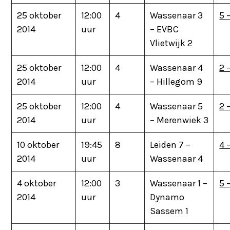
25 oktober
12:00
4
Wassenaar 3
5 
2014
uur
– EVBC
Vlietwijk 2
25 oktober
12:00
4
Wassenaar 4
2 
2014
uur
– Hillegom 9
25 oktober
12:00
4
Wassenaar 5
2 
2014
uur
– Merenwiek 3
10 oktober
19:45
8
Leiden 7 –
4 
2014
uur
Wassenaar 4
4 oktober
12:00
3
Wassenaar 1 –
5 
2014
uur
Dynamo
Sassem 1