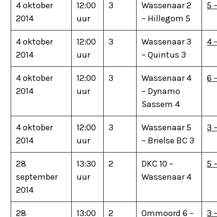
4 oktober
12:00
3
Wassenaar 2
5 
2014
uur
– Hillegom 5
4 oktober
12:00
3
Wassenaar 3
4 
2014
uur
– Quintus 3
4 oktober
12:00
3
Wassenaar 4
6 
2014
uur
– Dynamo
Sassem 4
4 oktober
12:00
3
Wassenaar 5
3 
2014
uur
– Brielse BC 3
28
13:30
2
DKC 10 –
5 
september
uur
Wassenaar 4
2014
28
13:00
2
Ommoord 6 –
3 