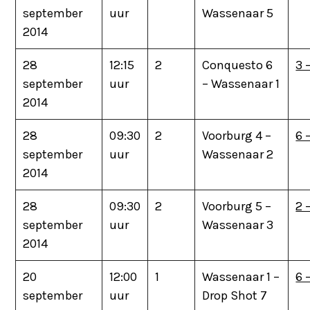
september
uur
Wassenaar 5
2014
28
12:15
2
Conquesto 6
3 
september
uur
– Wassenaar 1
2014
28
09:30
2
Voorburg 4 –
6 
september
uur
Wassenaar 2
2014
28
09:30
2
Voorburg 5 –
2 
september
uur
Wassenaar 3
2014
20
12:00
1
Wassenaar 1 –
6 
september
uur
Drop Shot 7