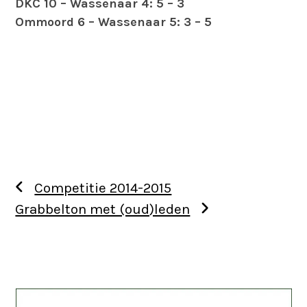
DKC 10 – Wassenaar 4: 5 – 3
Ommoord 6 – Wassenaar 5: 3 – 5
Competitie 2014-2015
Grabbelton met (oud)leden
Use