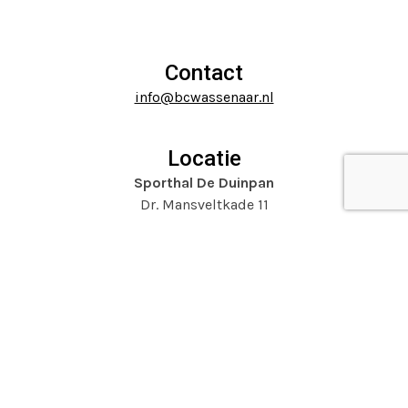
carousel
to
navigation
go
buttons
to
Contact
the
info@bcwassenaar.nl
first
slide
Locatie
Sporthal De Duinpan
Dr. Mansveltkade 11
2242 TZ Wassenaar
Website door
Mooijontwerp