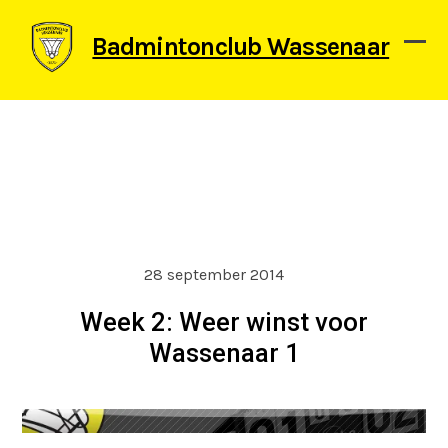
Skip
to
Badmintonclub Wassenaar
content
Ope
Clos
mob
mob
men
men
28 september 2014
Week 2: Weer winst voor
Wassenaar 1