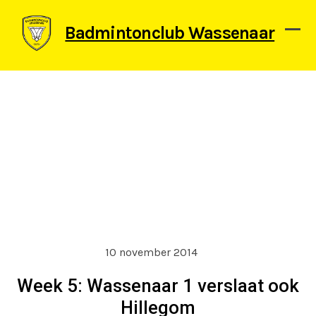
Skip
to
Badmintonclub Wassenaar
content
Ope
Clos
mob
mob
men
men
10 november 2014
Week 5: Wassenaar 1 verslaat ook
Hillegom