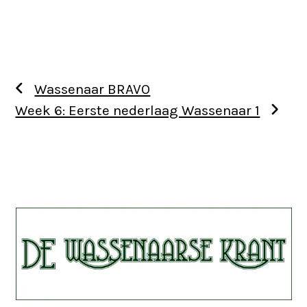
Wassenaar BRAVO
Week 6: Eerste nederlaag Wassenaar 1
Use
the
left
and
right
arrow