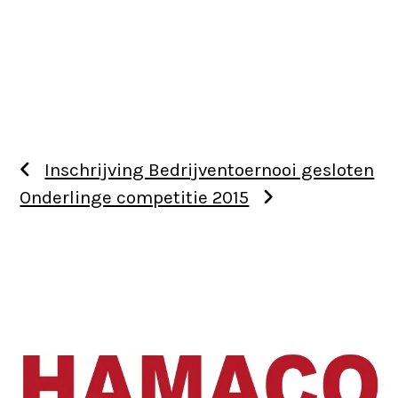
Inschrijving Bedrijventoernooi gesloten
Onderlinge competitie 2015
Use
the