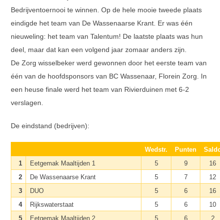
Bedrijventoernooi te winnen. Op de hele mooie tweede plaats
eindigde het team van De Wassenaarse Krant. Er was één
nieuweling: het team van Talentum! De laatste plaats was hun
deel, maar dat kan een volgend jaar zomaar anders zijn.
De Zorg wisselbeker werd gewonnen door het eerste team van
één van de hoofdsponsors van BC Wassenaar, Florein Zorg. In
een heuse finale werd het team van Rivierduinen met 6-2
verslagen.
De eindstand (bedrijven):
Wedstr.
Punten
Sald
1
Eetgemak Maaltijden 1
5
9
16
2
De Wassenaarse Krant
5
7
12
3
DUO
5
6
16
4
Rijkswaterstaat
5
6
10
5
Eetgemak Maaltijden 2
5
6
2