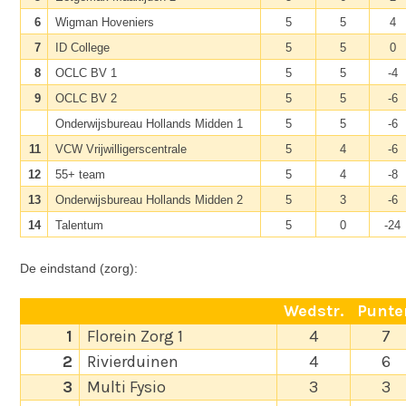
6
Wigman Hoveniers
5
5
4
7
ID College
5
5
0
8
OCLC BV 1
5
5
-4
9
OCLC BV 2
5
5
-6
Onderwijsbureau Hollands Midden 1
5
5
-6
11
VCW Vrijwilligerscentrale
5
4
-6
12
55+ team
5
4
-8
13
Onderwijsbureau Hollands Midden 2
5
3
-6
14
Talentum
5
0
-24
De eindstand (zorg):
Wedstr.
Punte
1
Florein Zorg 1
4
7
2
Rivierduinen
4
6
3
Multi Fysio
3
3