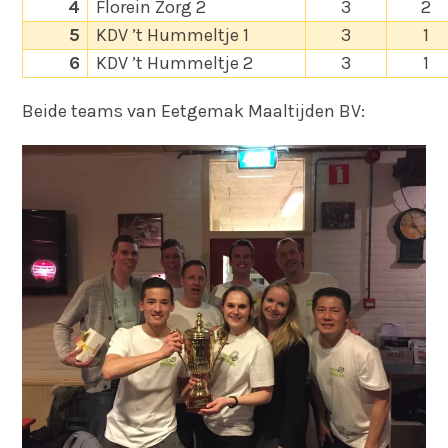
4
Florein Zorg 2
3
2
5
KDV ’t Hummeltje 1
3
1
6
KDV ’t Hummeltje 2
3
1
Beide teams van Eetgemak Maaltijden BV: