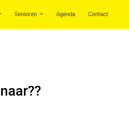
Senioren
Agenda
Contact
enaar??