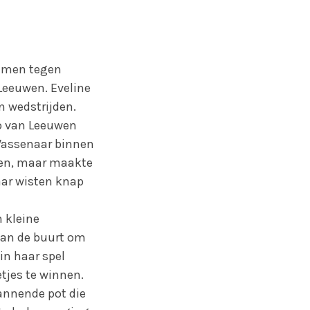
nemen tegen
Leeuwen. Eveline
n wedstrijden.
o van Leeuwen
 Wassenaar binnen
len, maar maakte
aar wisten knap
 kleine
aan de buurt om
in haar spel
tjes te winnen.
annende pot die