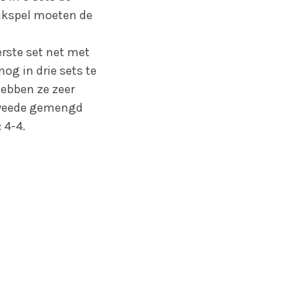
ijkspel moeten de
rste set net met
nog in drie sets te
ebben ze zeer
 tweede gemengd
 4-4.