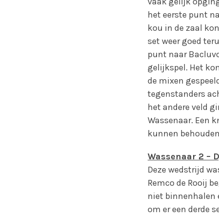
vaak gelijk opgin
het eerste punt n
kou in de zaal kon
set weer goed teru
punt naar Bacluvo
gelijkspel. Het k
de mixen gespeeld
tegenstanders ach
het andere veld g
Wassenaar. Een k
kunnen behouden
Wassenaar 2 – D
Deze wedstrijd wa
Remco de Rooij be
niet binnenhalen 
om er een derde se