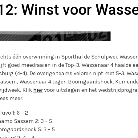
12: Winst voor Wasse
echts één overwinning in Sporthal de Schulpwei. Wasse
ijft goed meedraaien in de Top-3. Wassenaar 4 haalde e
sburg (4-4). De overige teams veloren nipt met 5-3: Was
Sassem, Wassenaar 4 tegen Boomgaardshoek. Komende
rijdweek. Klik
hier
voor uitslagen en het wedstrijdprogr
lees meer.
uvo 1: 6 – 2
namo Sassem 2: 3 – 5
omgaardshoek 5: 3 – 5
sburg 2: 4 – 4