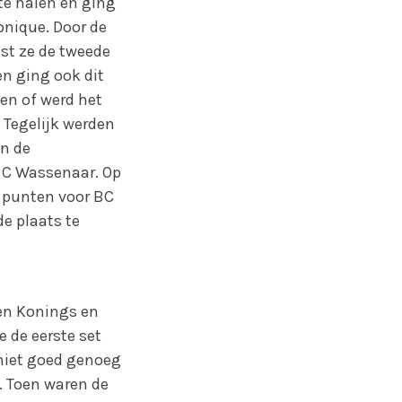
te halen en ging
onique. Door de
ist ze de tweede
en ging ook dit
en of werd het
 Tegelijk werden
en de
 BC Wassenaar. Op
e punten voor BC
e plaats te
ten Konings en
 de eerste set
 niet goed genoeg
8. Toen waren de