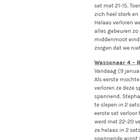
set met 21-15. To
zich heel sterk en
Helaas verloren w
alles gebeuren z
middenmoot eindig
zorgen dat we nie
Wassenaar 4 – Ri
Vandaag (9 januar
Als eerste mochte
verloren ze deze 
spannend. Stephan
te slepen in 2 set
eerste set verloor
werd met 22-20 ve
ze helaas in 2 set
spannende winst i