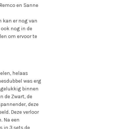
n Remco en Sanne
n kan er nog van
 ook nog in de
len om ervoor te
elen, helaas
amesdubbel was erg
 gelukkig binnen
in de Zwart, de
 spannender, deze
eld. Deze verloor
n. Na een
 in 3 sets de