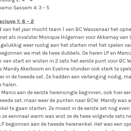
namo Sassem 4: 3 – 5
cluvo 1: 6 – 2
jd van het jaar mocht team 1 van BC Wassenaar het op
 met als invalster Monique Hilgeman voor Akkemay van 
is gelukkig weer rustig aan het starten met het spelen va
 begonnen we met de twee dubbels. De heren LP en Marc
k van start en wisten in 2 sets het eerste punt voor BC
s Mandy Akerboom en Eveline stonden ook sterk te spe
er in de tweede set. Ze hadden een verlenging nodig, m
e halen.
Marco aan de eerste herensingle beginnen, ook hier een
tweede set, maar weer de punten naar BCW. Mandy was 
el te gaan starten. Ze moest in de eerste set nog even 
ze eenmaal warm was wist ze de twee volgende sets ne
LP begonnen aan de tweede herenenkel. Het was een sp