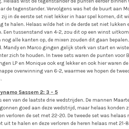
g. Helaas wist de tegenstander de punten eerder binnen 
aar de tegenstander. Vervolgens was het de buurt aan M
 zij in de eerste set niet lekker in haar spel komen, dit w
g te halen. Helaas wilde het in de derde set niet lukken 
. Een tussenstand van 4-2, zou dit op een winst uitkom
on nog alle kanten op, de mixen zouden dit gaan bepalen.
. Mandy en Marco gingen gelijk sterk van start en wist
ter zich te houden. In twee sets waren de punten voor
ingen LP en Monique ook erg lekker en ook hier waren d
nappe overwinning van 6-2, waarmee we hopen de tweed
.
ynamo Sassem 2: 3 – 5
s een van de laatste drie wedstrijden. De mannen Maar
gonnen goed aan deze wedstrijd, maar helaas konden ze
en verloren de set met 22-20. De tweede set was helaas
t uit te halen en deze verloren de heren helaas met 21-