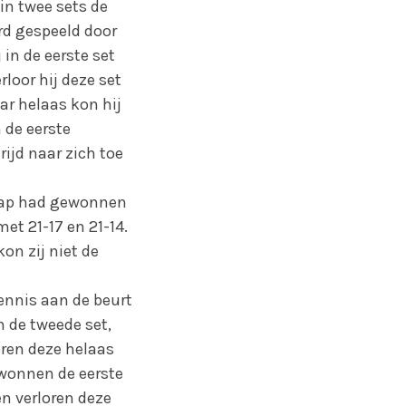
in twee sets de
erd gespeeld door
in de eerste set
loor hij deze set
ar helaas kon hij
 de eerste
ijd naar zich toe
knap had gewonnen
met 21-17 en 21-14.
on zij niet de
ennis aan de beurt
n de tweede set,
oren deze helaas
wonnen de eerste
en verloren deze