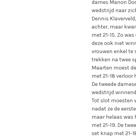
dames Manon Dompe
wedstrijd naar zic
Dennis Klaverveld,
achter, maar kwam 
met 21-15. Zo was 
deze ook niet win
vrouwen enkel te s
trekken na twee sp
Maarten moest de 
met 21-18 verloor 
De tweede damesen
wedstrijd winnend 
Tot slot moesten 
nadat ze de eerste
maar helaas was h
met 21-19. De tw
set knap met 21-18