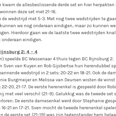
en kwam de allesbeslissende derde set en hier herpakte
 wonnen deze set met 21-16.
e de wedstrijd met 5-3. Met nog twee wedstrijden te gaa
o kunnen we nog onderaan eindigen, maar zo kunnen we
en. Hierdoor gaan we de laatste twee wedstrijden knal
t onderaan eindigen.
jnsburg 2: 4 – 4
i) speelde BC Wassenaar 4 thuis tegen BC Rijnsburg 2.
n Sven van Kuyen en Rob Gijsbertse hun herendubbel sp
spannende wedstrijd in 2 sets: 20-22 en 18-21. Ook de d
ie Burgmeijer en Melissa van Deursen wisten de winst
s: 22-20, 21-17. De eerste herenenkel is gespeeld door Rob
 hij met veel verschil (21-9). Gelukkig was de tweede set
rloren. De eerste damesenkel werd door Stephanie gespe
s 16-21 en 17-21. Sven mocht de tweede herenenkel spele
n de eerste set (21-19) was zijn tegenstander hem helaas