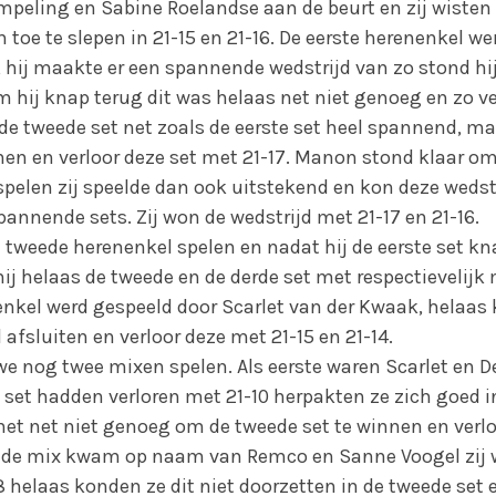
ling en Sabine Roelandse aan de beurt en zij wisten 
h toe te slepen in 21-15 en 21-16. De eerste herenenkel w
 hij maakte er een spannende wedstrijd van zo stond hij 
hij knap terug dit was helaas net niet genoeg en zo ver
de tweede set net zoals de eerste set heel spannend, ma
nen en verloor deze set met 21-17. Manon stond klaar om
pelen zij speelde dan ook uitstekend en kon deze wedstr
annende sets. Zij won de wedstrijd met 21-17 en 21-16.
tweede herenenkel spelen en nadat hij de eerste set 
hij helaas de tweede en de derde set met respectievelijk 
kel werd gespeeld door Scarlet van der Kwaak, helaas k
afsluiten en verloor deze met 21-15 en 21-14.
we nog twee mixen spelen. Als eerste waren Scarlet en D
 set hadden verloren met 21-10 herpakten ze zich goed i
et net niet genoeg om de tweede set te winnen en verl
eede mix kwam op naam van Remco en Sanne Voogel zij 
 helaas konden ze dit niet doorzetten in de tweede set 