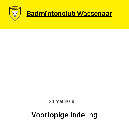
Skip
to
Badmintonclub Wassenaar
content
Ope
Clos
mob
mob
men
men
24 mei 2016
Voorlopige indeling