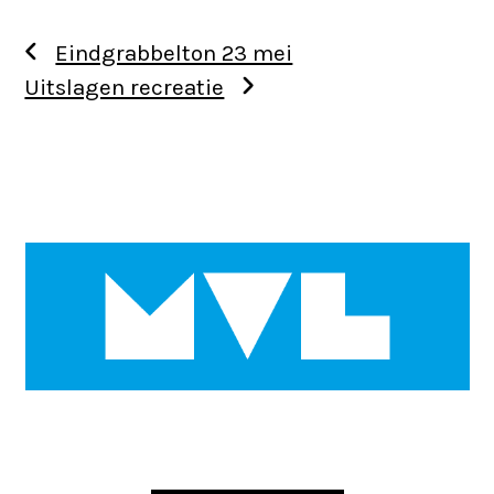
Eindgrabbelton 23 mei
Uitslagen recreatie
Use
the
left
and
right
arrow
keys
to
access
the