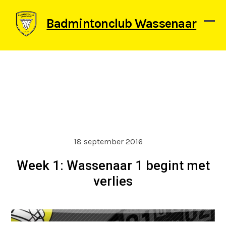
Skip
to
Badmintonclub Wassenaar
content
Ope
Clos
mob
mob
men
men
18 september 2016
Week 1: Wassenaar 1 begint met
verlies