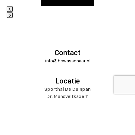
to
access
Press
the
escape
carousel
to
navigation
go
buttons
to
Contact
the
info@bcwassenaar.nl
first
slide
Locatie
Sporthal De Duinpan
Dr. Mansveltkade 11
2242 TZ Wassenaar