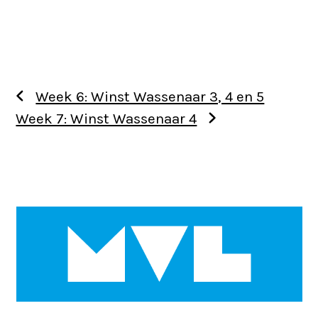
Week 6: Winst Wassenaar 3, 4 en 5
Week 7: Winst Wassenaar 4
Use
the
left
and
right
arrow
keys