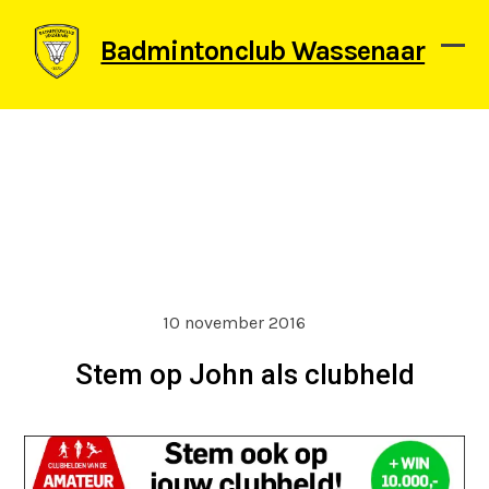
Skip
to
Badmintonclub Wassenaar
content
Ope
Clos
mob
mob
men
men
10 november 2016
Stem op John als clubheld