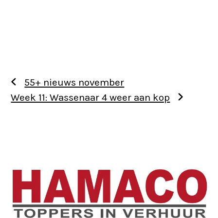
55+ nieuws november
Week 11: Wassenaar 4 weer aan kop
Use
the
left
and