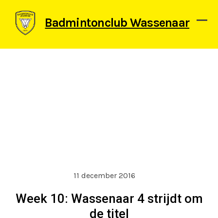
Skip
to
Badmintonclub Wassenaar
content
Ope
Clos
mob
mob
men
men
11 december 2016
Week 10: Wassenaar 4 strijdt om
de titel