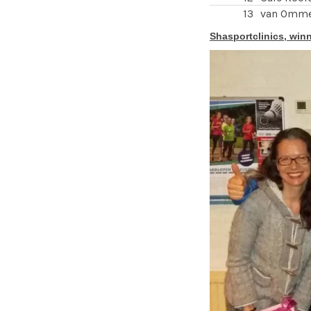
13
van Omme
Shasportclinics, winn