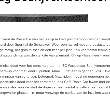
t werd de 26
e
editie van het jaarlijkse Bedrijventoernooi georganisee
rd door Sporthal de Schulpwei. Weer een hal vol met enthousiaste b
lmatig, het gros misschien één keer per jaar. Een veertiental teams g
hasportclinics was de sterkste van allemaal. Klik op <lees meer> voor d
linics deed voor het eerst mee aan het BC Wassenaar Bedrijventoerno
unners-up voor met ieder 6 punten. Maar…..net aan is genoeg! VDB Dive
De winnaar van vorig jaar, Eetgemak Maaltijden, moest nu genoegen n
asportclinics deed voor het eerst mee, ook Café Rooie Cor kwam met e
e was vlak voor de start de dupe van een aantal uitvallers, een aantal
gevallen plaatsen in, maar vanwege de sterkte van de invallers was