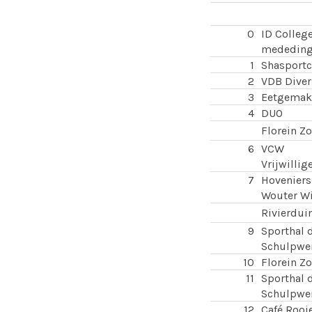
0
ID College
mededing
1
Shasportc
2
VDB Diver
3
Eetgemak
4
DUO
Florein Zo
6
VCW
Vrijwillig
7
Hoveniers
Wouter W
Rivierdui
9
Sporthal 
Schulpwei
10
Florein Zo
11
Sporthal 
Schulpwei
12
Café Rooi