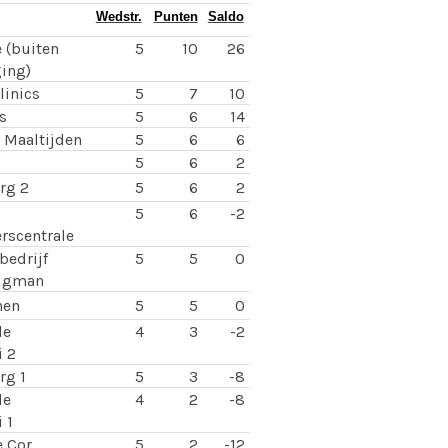
Wedstr.
Punten
Saldo
 (buiten
5
10
26
ing)
linics
5
7
10
s
5
6
14
 Maaltijden
5
6
6
5
6
2
rg 2
5
6
2
5
6
-2
erscentrale
bedrijf
5
5
0
igman
nen
5
5
0
de
4
3
-2
 2
rg 1
5
3
-8
de
4
2
-8
 1
e Cor
5
2
-12