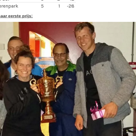
renpark
5
1
-28
aar eerste prijs: