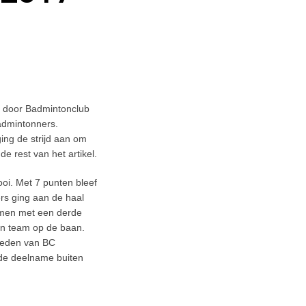
rd door Badmintonclub
admintonners.
ing de strijd aan om
e rest van het artikel.
oi. Met 7 punten bleef
rs ging aan de haal
emen met een derde
en team op de baan.
 leden van BC
 de deelname buiten