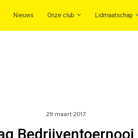
Nieuws
Onze club
Lidmaatschap
29 maart 2017
lag Bedrijventoernooi