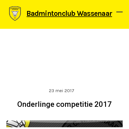
Skip
to
Badmintonclub Wassenaar
content
Ope
Clos
mob
mob
men
men
23 mei 2017
Onderlinge competitie 2017