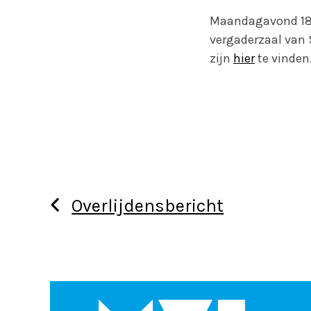
Maandagavond 18 
vergaderzaal van 
zijn
hier
te vinden
Overlijdensbericht
Use