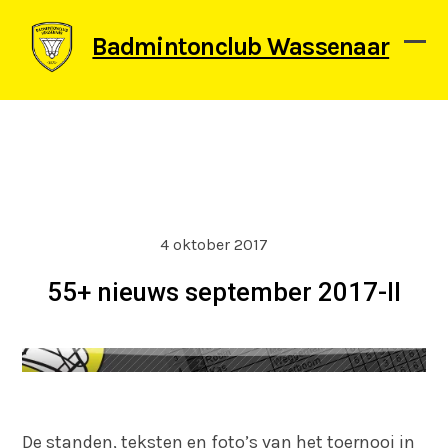
Skip
to
Badmintonclub Wassenaar
content
Ope
Clos
mob
mob
men
men
4 oktober 2017
55+ nieuws september 2017-II
De standen, teksten en foto’s van het toernooi in