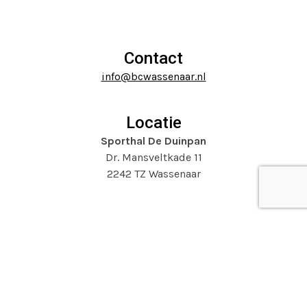
escape
carousel
to
navigation
go
buttons
to
Contact
the
info@bcwassenaar.nl
first
slide
Locatie
Sporthal De Duinpan
Dr. Mansveltkade 11
2242 TZ Wassenaar
Website door
Mooijontwerp