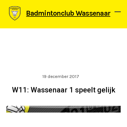
Skip
to
Badmintonclub Wassenaar
content
Ope
Clos
mob
mob
men
men
19 december 2017
W11: Wassenaar 1 speelt gelijk