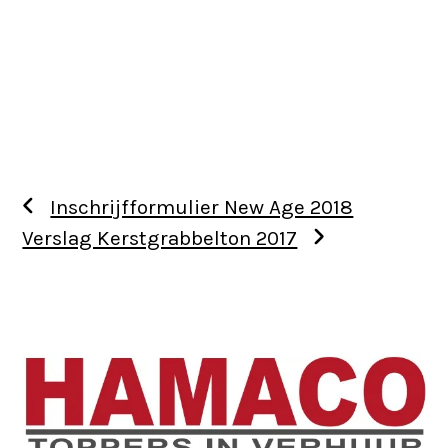
Inschrijfformulier New Age 2018
Verslag Kerstgrabbelton 2017
Use
the
left
and