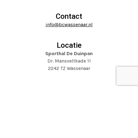
go
buttons
to
Contact
the
info@bcwassenaar.nl
first
slide
Locatie
Sporthal De Duinpan
Dr. Mansveltkade 11
2242 TZ Wassenaar
Website door
Mooijontwerp