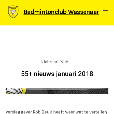
Skip
to
Badmintonclub Wassenaar
content
Ope
Clos
mob
mob
men
men
6 februari 2018
55+ nieuws januari 2018
Verslaggever Rob Beuk heeft weer wat te vertellen