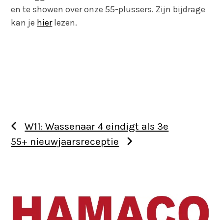
en te showen over onze 55-plussers. Zijn bijdrage
kan je
hier
lezen.
W11: Wassenaar 4 eindigt als 3e
55+ nieuwjaarsreceptie
Use
the