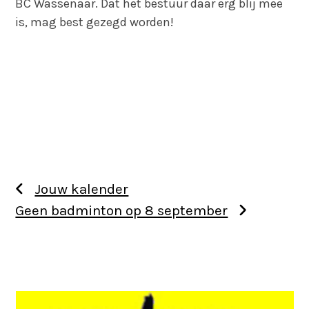
BC Wassenaar. Dat het bestuur daar erg blij mee
is, mag best gezegd worden!
Jouw kalender
Geen badminton op 8 september
Use