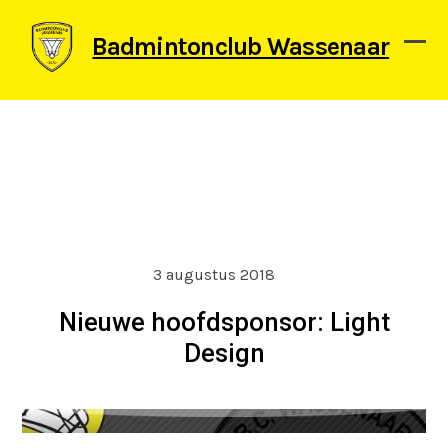
Skip
to
Badmintonclub Wassenaar
content
Ope
Clos
mob
mob
men
men
3 augustus 2018
Nieuwe hoofdsponsor: Light
Design