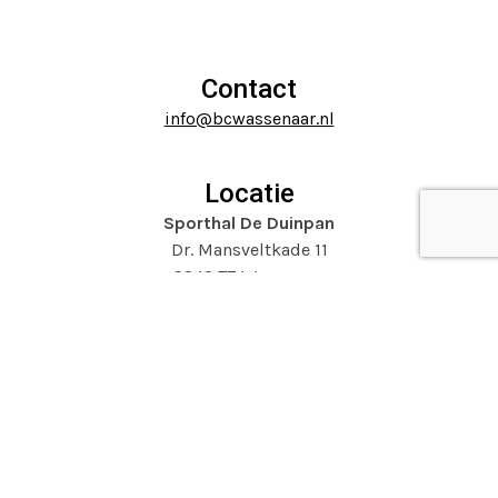
carousel
to
navigation
go
buttons
to
Contact
the
info@bcwassenaar.nl
first
slide
Locatie
Sporthal De Duinpan
Dr. Mansveltkade 11
2242 TZ Wassenaar
Website door
Mooijontwerp