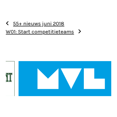
55+ nieuws juni 2018
W01: Start competitieteams
Use
the
left
and
right
arrow
keys
to
access