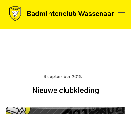
Skip
to
Badmintonclub Wassenaar
content
Ope
Clos
mob
mob
men
men
3 september 2018
Nieuwe clubkleding