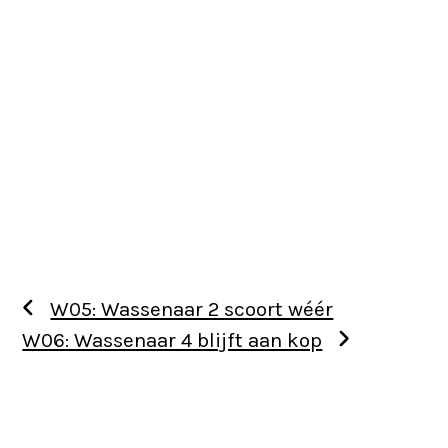
W05: Wassenaar 2 scoort wéér
W06: Wassenaar 4 blijft aan kop