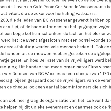
ssen de Haven en Café Rooie Cor. Voor de Wassenaarse
activiteit, die op zeker voor herhaling vatbaar is.
m 200, die de leden van BC Wassenaar gewerkt hebben op
s er altijd, of de badmintonners nu het ijs gingen vege
f een kopje koffie inschonken, de lach en het plezier wa
werd het Ice Event afgesloten met een borrel voor de s
dens deze afsluiting werden vele mensen bedankt. Ook de
 de handen uit de mouwen hebben gestoken de afgelop
etje gezet. En hoe! De inzet van de vrijwilligers werd b
ereniging. Uit handen van mede-organisator Elroy Visse
sa van Deursen van BC Wassenaar een cheque van 1.170 
drag, bijeen gespaard door de vrijwilligers van de vere
lleen de cheque, ook een aantal badmintonners die zich 
dan ook heel graag de organisatie van het Ice Event da
e helpen bij dit unieke evenement en daarmee ook de ‘k