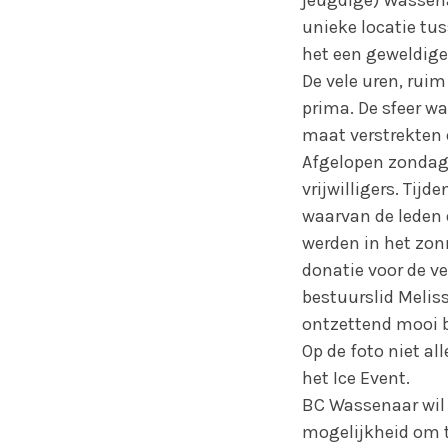
unieke locatie tu
het een geweldige 
De vele uren, rui
prima. De sfeer wa
maat verstrekten o
Afgelopen zondag 
vrijwilligers. Tij
waarvan de leden
werden in het zonn
donatie voor de v
bestuurslid Melis
ontzettend mooi be
Op de foto niet a
het Ice Event.
BC Wassenaar wil 
mogelijkheid om t