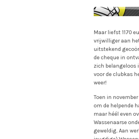
Maar liefst 1170 e
vrijwilliger aan h
uitstekend gecoör
de cheque in ontva
zich belangeloos 
voor de clubkas h
weer!
Toen in november 
om de helpende han
maar héél even ov
Wassenaarse onder
geweldig. Aan werk
jeugdige) Wassena