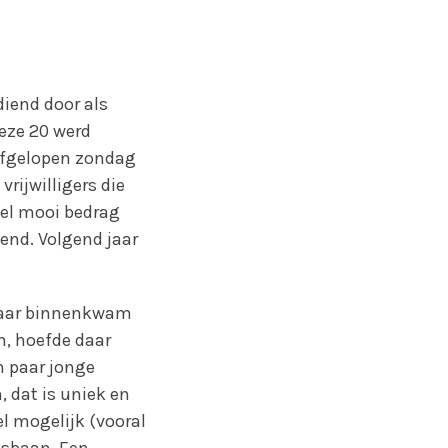
diend door als
deze 20 werd
 afgelopen zondag
rijwilligers die
eel mooi bedrag
end. Volgend jaar
enaar binnenkwam
n, hoefde daar
n paar jonge
 dat is uniek en
el mogelijk (vooral
jsbaan. Een