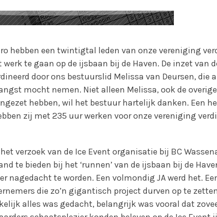
uro hebben een twintigtal leden van onze vereniging ver
et werk te gaan op de ijsbaan bij de Haven. De inzet van 
dineerd door ons bestuurslid Melissa van Deursen, die
ngst mocht nemen. Niet alleen Melissa, ook de overige v
ingezet hebben, wil het bestuur hartelijk danken. Een h
ebben zij met 235 uur werken voor onze vereniging verdi
het verzoek van de Ice Event organisatie bij BC Wass
d te bieden bij het ‘runnen’ van de ijsbaan bij de Have
er nagedacht te worden. Een volmondig JA werd het. Ee
nemers die zo’n gigantisch project durven op te zetten,
elijk alles was gedacht, belangrijk was vooral dat zove
arders schaatsplezier konden beleven op de Ice Event i