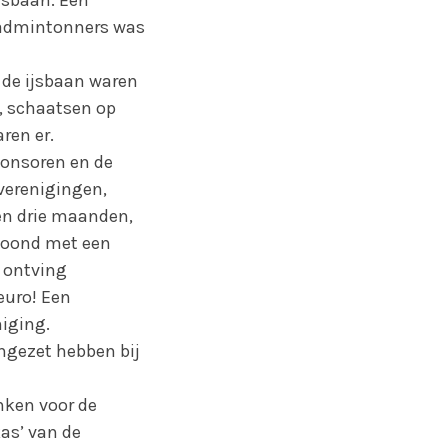
 badmintonners was
 de ijsbaan waren
n, schaatsen op
ren er.
ponsoren en de
 verenigingen,
en drie maanden,
eloond met een
r ontving
euro! Een
niging.
ingezet hebben bij
nken voor de
as’ van de