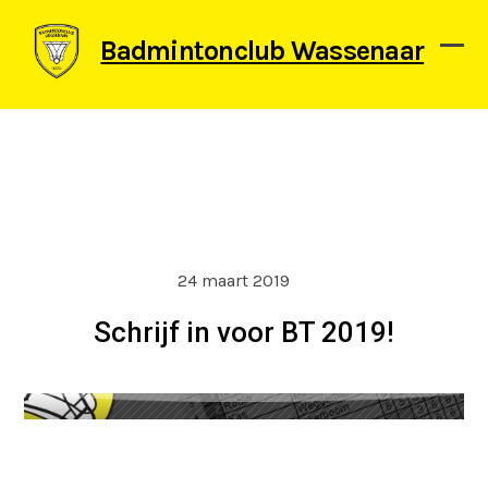
Skip
to
Badmintonclub Wassenaar
content
Ope
Clos
mob
mob
men
men
24 maart 2019
Schrijf in voor BT 2019!