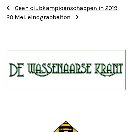
Geen clubkampioenschappen in 2019
20 Mei: eindgrabbelton
Use
the
left
and
right
arrow
keys
to
access
the
Use
carousel
the
navigation