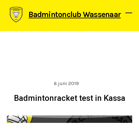
Skip
to
Badmintonclub Wassenaar
content
Ope
Clos
mob
mob
men
men
6 juni 2019
Badmintonracket test in Kassa