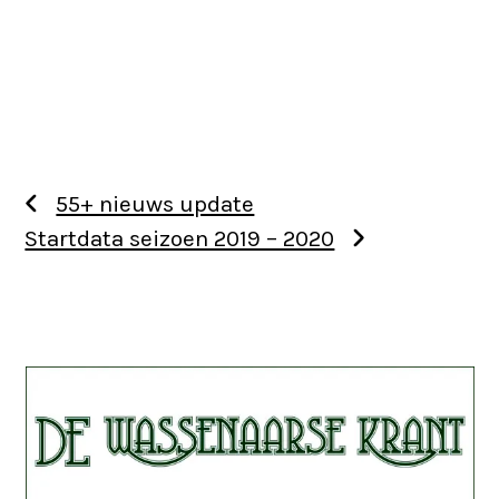
55+ nieuws update
Startdata seizoen 2019 – 2020
Use
the
left
and
right